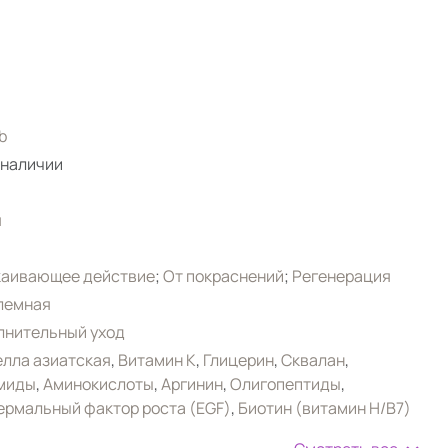
b
 наличии
я
каивающее действие
;
От покраснений
;
Регенерация
лемная
лнительный уход
лла азиатская
,
Витамин К
,
Глицерин
,
Сквалан
,
миды
,
Аминокислоты
,
Аргинин
,
Олигопептиды
,
рмальный фактор роста (EGF)
,
Биотин (витамин H/B7)