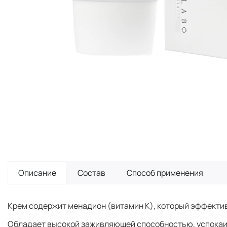
Описание
Состав
Способ применения
Крем содержит менадион (витамин К), который эффектив
Обладает высокой заживляющей способностью, успокаива