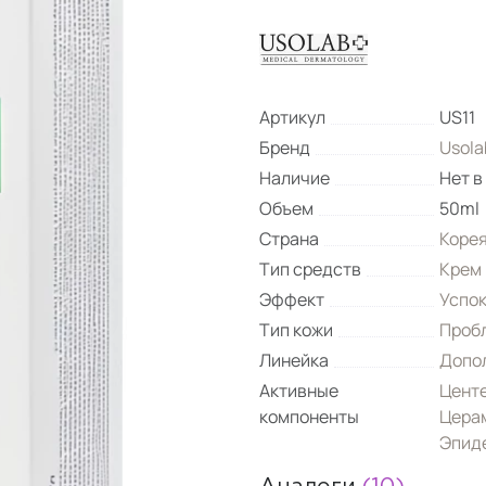
Артикул
US11
Бренд
Usola
Наличие
Нет в
Объем
50ml
Страна
Коре
Тип средств
Крем
Эффект
Успо
Тип кожи
Проб
Линейка
Допо
Активные
Центе
компоненты
Цера
Эпиде