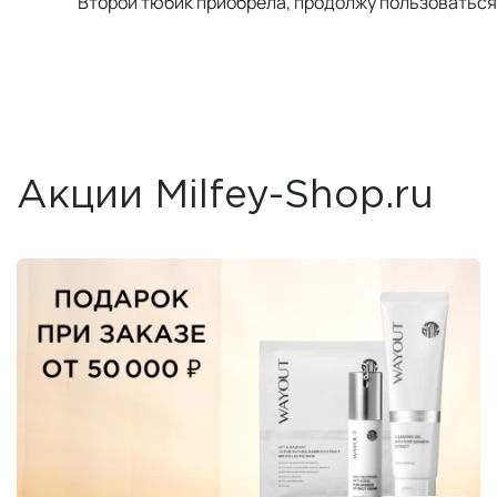
Второй тюбик приобрела, продолжу пользоватьс
Акции Milfey-Shop.ru