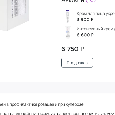
Аналоги
(10)
Крем для лица укр
3 900 ₽
Интенсивный крем 
6 600 ₽
6 750 ₽
Предзаказ
ен в профилактике розацеа и при куперозе.
ет раздражённую кожу, устраняет воспаления и зуд, улуч