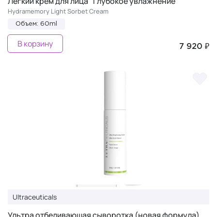
Легкий крем для лица "Глубокое увлажнение"
Hydramemory Light Sorbet Cream
Объем: 60ml
В корзину
7 920 ₽
Ultraceuticals
Ультра отбеливающая сыворотка (новая формула)