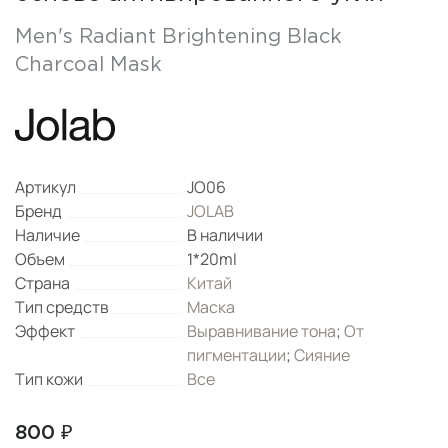
Men's Radiant Brightening Black
Charcoal Mask
Артикул
JO06
Бренд
JOLAB
Наличие
В наличии
Объем
1*20ml
Страна
Китай
Тип средств
Маска
Эффект
Выравнивание тона
;
От
пигментации
;
Сияние
Тип кожи
Все
800 ₽