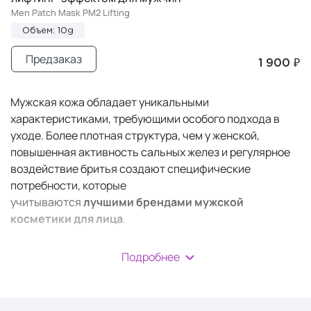
Men Patch Mask PM2 Lifting
Объем: 10g
Предзаказ
1 900 ₽
Мужская кожа обладает уникальными
характеристиками, требующими особого подхода в
уходе. Более плотная структура, чем у женской,
повышенная активность сальных желез и регулярное
воздействие бритья создают специфические
потребности, которые
учитываются
лучшими
брендами мужской
косметики для лица
.
В отличие от женских аналогов, косметика для мужчин
Подробнее
разрабатывается с акцентом на быстрое впитывание,
антибактериальную защиту и успокаивающее
действие после бритья, обеспечивая
не только