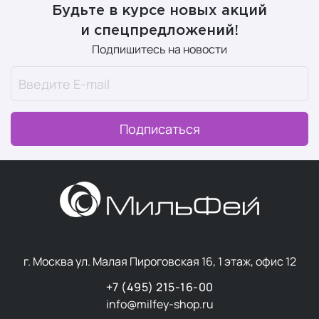
базовый уход, но и решение специфических проблем
.
Будьте в курсе новых акций
и спецпредложений!
Формулы часто содержат повышенную концентрацию
Подпишитесь на новости
активных компонентов при более нейтральных
ароматических композициях и лаконичном дизайне
упаковки.
Подписаться
Мужские средства часто включают компоненты с
противовоспалительным и успокаивающим
действием, а текстуры легче впитываются, не
оставляя липкости.
Основные типы
г. Москва ул. Малая Пироговская 16, 1 этаж, офис 12
профессиональной
+7 (495) 215-16-00
мужской косметики для
info@milfey-shop.ru