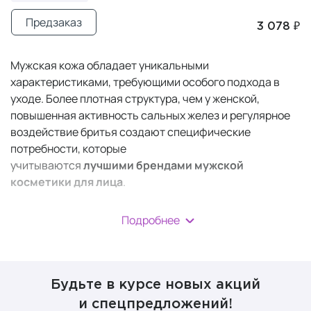
Предзаказ
3 078 ₽
Мужская кожа обладает уникальными
характеристиками, требующими особого подхода в
уходе. Более плотная структура, чем у женской,
повышенная активность сальных желез и регулярное
воздействие бритья создают специфические
потребности, которые
учитываются
лучшими
брендами мужской
косметики для лица
.
В отличие от женских аналогов, косметика для мужчин
Подробнее
разрабатывается с акцентом на быстрое впитывание,
антибактериальную защиту и успокаивающее
действие после бритья, обеспечивая
не только
базовый уход, но и решение специфических проблем
.
Будьте в курсе новых акций
и спецпредложений!