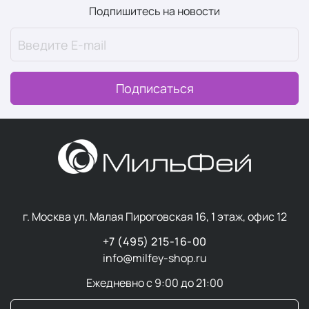
Формулы часто содержат повышенную концентрацию
Подпишитесь на новости
активных компонентов при более нейтральных
ароматических композициях и лаконичном дизайне
упаковки.
Подписаться
Мужские средства часто включают компоненты с
противовоспалительным и успокаивающим
действием, а текстуры легче впитываются, не
оставляя липкости.
Основные типы
г. Москва ул. Малая Пироговская 16, 1 этаж, офис 12
профессиональной
+7 (495) 215-16-00
мужской косметики для
info@milfey-shop.ru
лица
Ежедневно с 9:00 до 21:00