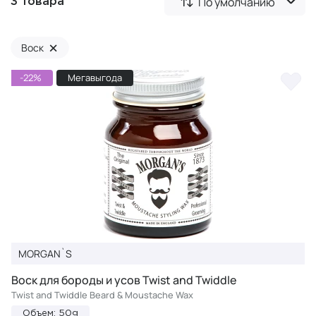
По умолчанию
3 товара
×
Воск
-22%
Мегавыгода
MORGAN`S
Воск для бороды и усов Twist and Twiddle
Twist and Twiddle Beard & Moustache Wax
Объем: 50g