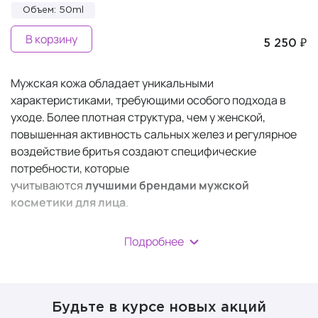
Объем: 50ml
В корзину
5 250 ₽
Мужская кожа обладает уникальными
характеристиками, требующими особого подхода в
уходе. Более плотная структура, чем у женской,
повышенная активность сальных желез и регулярное
воздействие бритья создают специфические
потребности, которые
учитываются
лучшими
брендами мужской
косметики для лица
.
В отличие от женских аналогов, косметика для мужчин
Подробнее
разрабатывается с акцентом на быстрое впитывание,
антибактериальную защиту и успокаивающее
действие после бритья, обеспечивая
не только
базовый уход, но и решение специфических проблем
.
Будьте в курсе новых акций