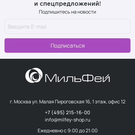
и спецпредложений!
Формулы часто содержат повышенную концентрацию
Подпишитесь на новости
активных компонентов при более нейтральных
ароматических композициях и лаконичном дизайне
упаковки.
Подписаться
Мужские средства часто включают компоненты с
противовоспалительным и успокаивающим
действием, а текстуры легче впитываются, не
оставляя липкости.
Основные типы
г. Москва ул. Малая Пироговская 16, 1 этаж, офис 12
профессиональной
+7 (495) 215-16-00
мужской косметики для
info@milfey-shop.ru
лица
Ежедневно с 9:00 до 21:00