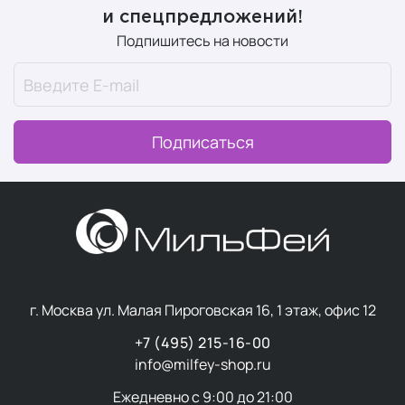
и спецпредложений!
Формулы часто содержат повышенную концентрацию
Подпишитесь на новости
активных компонентов при более нейтральных
ароматических композициях и лаконичном дизайне
упаковки.
Подписаться
Мужские средства часто включают компоненты с
противовоспалительным и успокаивающим
действием, а текстуры легче впитываются, не
оставляя липкости.
Основные типы
г. Москва ул. Малая Пироговская 16, 1 этаж, офис 12
профессиональной
+7 (495) 215-16-00
мужской косметики для
info@milfey-shop.ru
лица
Ежедневно с 9:00 до 21:00