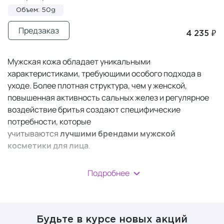
Объем: 50g
Предзаказ
4 235 ₽
Мужская кожа обладает уникальными
характеристиками, требующими особого подхода в
уходе. Более плотная структура, чем у женской,
повышенная активность сальных желез и регулярное
воздействие бритья создают специфические
потребности, которые
учитываются
лучшими
брендами мужской
косметики для лица
.
В отличие от женских аналогов, косметика для мужчин
Подробнее
разрабатывается с акцентом на быстрое впитывание,
антибактериальную защиту и успокаивающее
действие после бритья, обеспечивая
не только
базовый уход, но и решение специфических проблем
.
Будьте в курсе новых акций