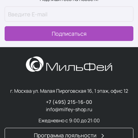
активных компонентов при более нейтральных
ароматических композициях и лаконичном дизайне
упаковки.
Подписаться
Мужские средства часто включают компоненты с
противовоспалительным и успокаивающим
действием, а текстуры легче впитываются, не
оставляя липкости.
Основные типы
г. Москва ул. Малая Пироговская 16, 1 этаж, офис 12
профессиональной
+7 (495) 215-16-00
мужской косметики для
info@milfey-shop.ru
лица
Ежедневно с 9:00 до 21:00
Программа лояльности