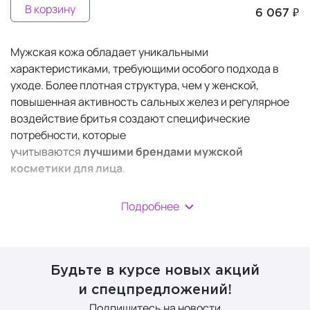
В корзину
6 067 ₽
Мужская кожа обладает уникальными
характеристиками, требующими особого подхода в
уходе. Более плотная структура, чем у женской,
повышенная активность сальных желез и регулярное
воздействие бритья создают специфические
потребности, которые
учитываются
лучшими
брендами мужской
косметики для лица
.
В отличие от женских аналогов, косметика для мужчин
Подробнее
разрабатывается с акцентом на быстрое впитывание,
антибактериальную защиту и успокаивающее
действие после бритья, обеспечивая
не только
базовый уход, но и решение специфических проблем
.
Будьте в курсе новых акций
и спецпредложений!
Формулы часто содержат повышенную концентрацию
Подпишитесь на новости