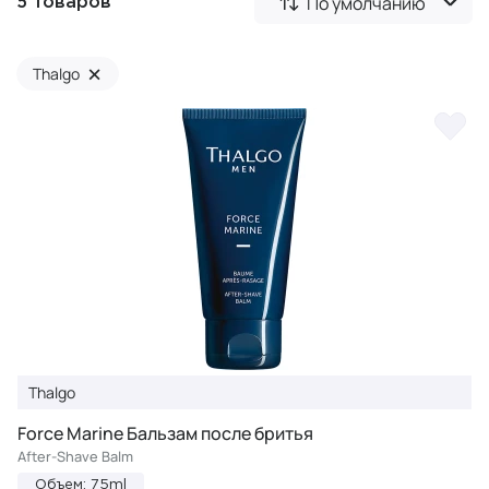
По умолчанию
5 товаров
×
Thalgo
Thalgo
Force Marine Бальзам после бритья
After-Shave Balm
Объем: 75ml