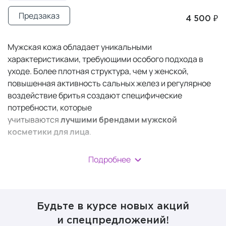
Предзаказ
4 500 ₽
Мужская кожа обладает уникальными
характеристиками, требующими особого подхода в
уходе. Более плотная структура, чем у женской,
повышенная активность сальных желез и регулярное
воздействие бритья создают специфические
потребности, которые
учитываются
лучшими
брендами мужской
косметики для лица
.
В отличие от женских аналогов, косметика для мужчин
Подробнее
разрабатывается с акцентом на быстрое впитывание,
антибактериальную защиту и успокаивающее
действие после бритья, обеспечивая
не только
базовый уход, но и решение специфических проблем
.
Будьте в курсе новых акций
и спецпредложений!