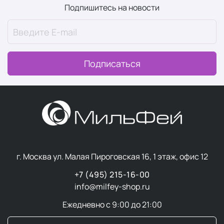
Формулы часто содержат повышенную концентрацию
Подпишитесь на новости
активных компонентов при более нейтральных
ароматических композициях и лаконичном дизайне
упаковки.
Подписаться
Мужские средства часто включают компоненты с
противовоспалительным и успокаивающим
действием, а текстуры легче впитываются, не
оставляя липкости.
Основные типы
г. Москва ул. Малая Пироговская 16, 1 этаж, офис 12
профессиональной
+7 (495) 215-16-00
мужской косметики для
info@milfey-shop.ru
лица
Ежедневно с 9:00 до 21:00