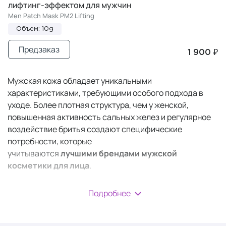
лифтинг-эффектом для мужчин
Men Patch Mask PM2 Lifting
Объем: 10g
Предзаказ
1 900 ₽
Мужская кожа обладает уникальными
характеристиками, требующими особого подхода в
уходе. Более плотная структура, чем у женской,
повышенная активность сальных желез и регулярное
воздействие бритья создают специфические
потребности, которые
учитываются
лучшими
брендами мужской
косметики для лица
.
В отличие от женских аналогов, косметика для мужчин
Подробнее
разрабатывается с акцентом на быстрое впитывание,
антибактериальную защиту и успокаивающее