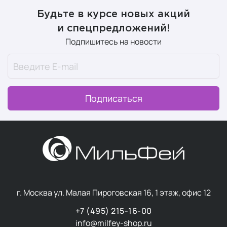
действие после бритья, обеспечивая
не только
базовый уход, но и решение специфических проблем
.
Будьте в курсе новых акций
и спецпредложений!
Формулы часто содержат повышенную концентрацию
Подпишитесь на новости
активных компонентов при более нейтральных
ароматических композициях и лаконичном дизайне
упаковки.
Подписаться
Мужские средства часто включают компоненты с
противовоспалительным и успокаивающим
действием, а текстуры легче впитываются, не
оставляя липкости.
Основные типы
г. Москва ул. Малая Пироговская 16, 1 этаж, офис 12
профессиональной
+7 (495) 215-16-00
мужской косметики для
info@milfey-shop.ru