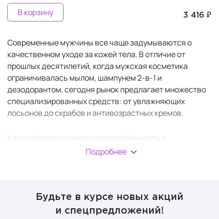
В корзину
3 416 ₽
Современные мужчины все чаще задумываются о
качественном уходе за кожей тела. В отличие от
прошлых десятилетий, когда мужская косметика
ограничивалась мылом, шампунем 2-в-1 и
дезодорантом, сегодня рынок предлагает множество
специализированных средств: от увлажняющих
лосьонов до скрабов и антивозрастных кремов.
Каждый продукт имеет свои особенности и
предназначен для решения конкретных задач.
Подробнее
Правильно подобранные средства помогают
поддерживать кожу в здоровом состоянии.
Будьте в курсе новых акций
Основные этапы ухода за
и спецпредложений!