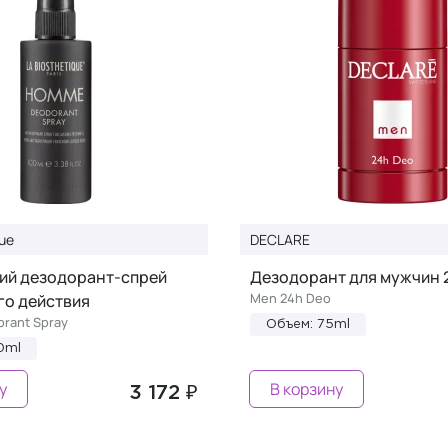
que
DECLARE
й дезодорант-спрей
Дезодорант для мужчин 
Men 24h Deo
го действия
rant Spray
Объем: 75ml
0ml
у
В корзину
3 172 ₽