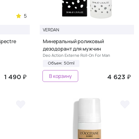
5
VERDAN
Spectre
Минеральный роликовый
дезодорант для мужчин
Deo Action Externe Roll-On For Man
Объем: 50ml
В корзину
1 490 ₽
4 623 ₽