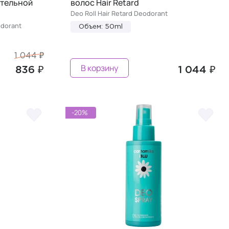
ительной
волос Hair Retard
Deo Roll Hair Retard Deodorant
odorant
Объем: 50ml
1 044 ₽
В корзину
836 ₽
1 044 ₽
-20%