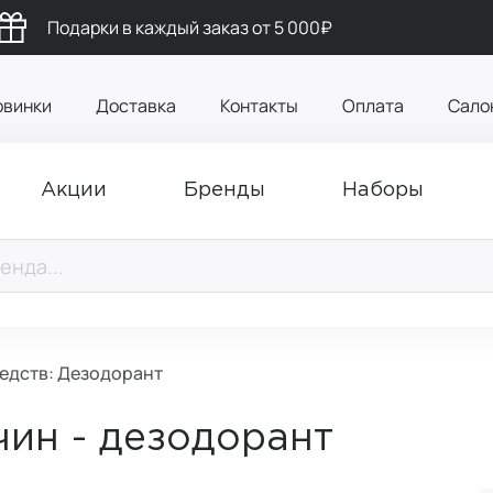
Подарки в каждый заказ от 5 000₽
овинки
Доставка
Контакты
Оплата
Сало
Акции
Бренды
Наборы
редств: Дезодорант
чин - дезодорант