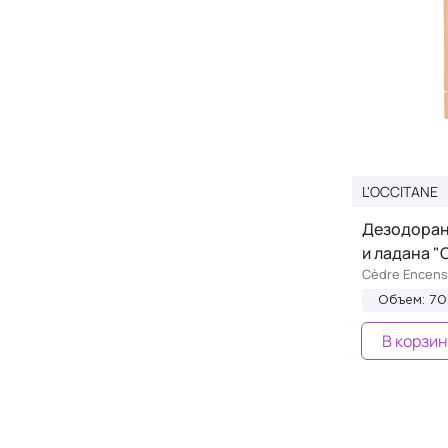
L'OCCITANE
Дезодоран
и ладана "
Cèdre Encens
Объем: 7
В корзин