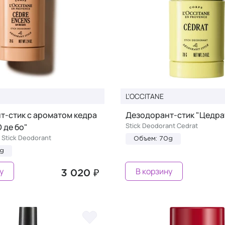
L'OCCITANE
т-стик с ароматом кедра
Дезодорант-стик "Цедра
Stick Deodorant Cedrat
О де бо"
 Stick Deodorant
Объем: 70g
0g
у
В корзину
3 020 ₽