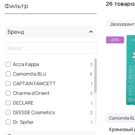
26 товаро
Фильтр
Дезодорант
Бренд
-20%
×
Acca Kappa
3
Camomilla BLU
6
CAPTAIN FAWCETT
1
Charme d'Orient
2
DECLARE
1
DEESSE Cosmetics
2
Camomilla B
Dr. Spiller
1
Кремовый 
Floid
2