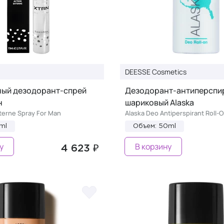
DEESSE Cosmetics
ый дезодорант-спрей
Дезодорант-антиперспи
н
шариковый Аlaska
terne Spray For Man
Alaska Deo Antiperspirant Roll-
ml
Объем: 50ml
у
В корзину
4 623 ₽