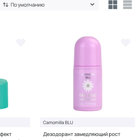
По умолчанию
Camomilla BLU
ффект
Дезодорант замедляющий рост