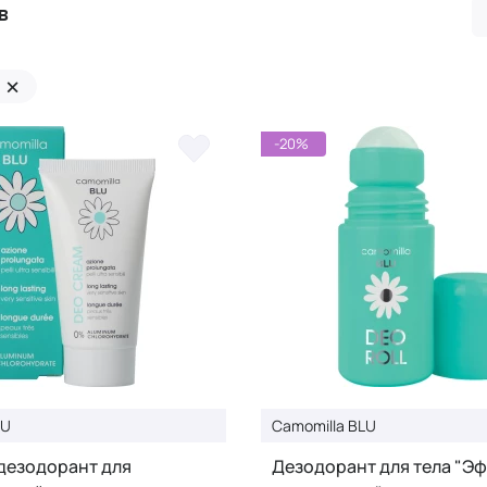
в
×
-20%
LU
Camomilla BLU
дезодорант для
Дезодорант для тела "Э