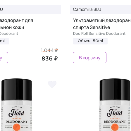
LU
Camomilla BLU
езодорант для
Ультрамягкий дезодоран
льной кожи
спирта Sensitive
 Deodorant
Deo Roll Sensitive Deodorant
0ml
Объем: 50ml
1 044 ₽
у
В корзину
836 ₽