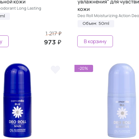
льной кожи
увлажнения" для чувств
odorant Long Lasting
кожи
Deo Roll Moisturizing Action De
0ml
Объем: 50ml
1 217 ₽
у
В корзину
973 ₽
-20%