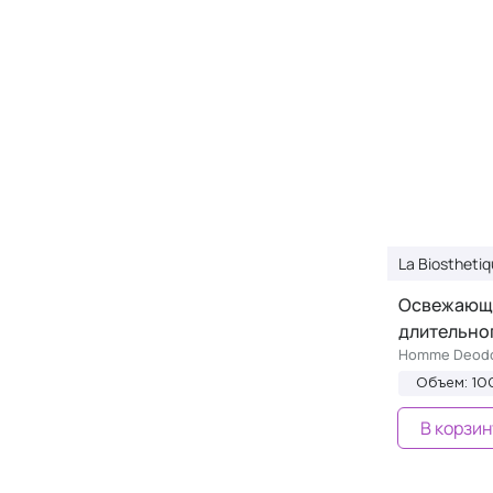
La Biostheti
Освежающи
длительно
Homme Deodo
Объем: 10
В корзин