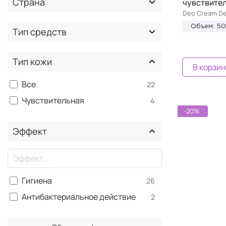
Страна
чувствите
Janssen Cosmetics
1
Deo Cream De
Juvena
1
Объем: 5
Тип средств
La Biosthetique
1
L'OCCITANE
3
Тип кожи
В корзин
VERDAN
2
Все
22
Чувствительная
4
-20%
Эффект
×
Гигиена
26
Антибактериальное действие
2