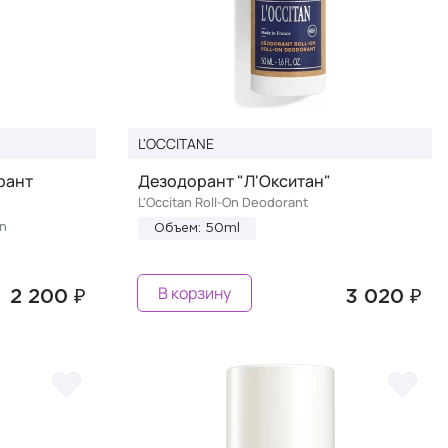
L'OCCITANE
рант
Дезодорант "Л'Окситан"
L'Occitan Roll-On Deodorant
On
Объем: 50ml
В корзину
2 200 ₽
3 020 ₽