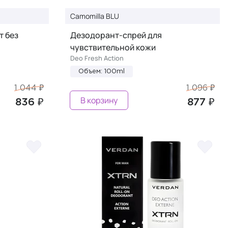
Camomilla BLU
т без
Дезодорант-спрей для
чувствительной кожи
Deo Fresh Action
Объем: 100ml
1 044 ₽
1 096 ₽
В корзину
836 ₽
877 ₽