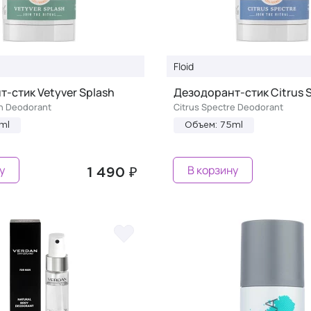
Floid
-стик Vetyver Splash
Дезодорант-стик Citrus 
sh Deodorant
Citrus Spectre Deodorant
ml
Объем: 75ml
у
В корзину
1 490 ₽