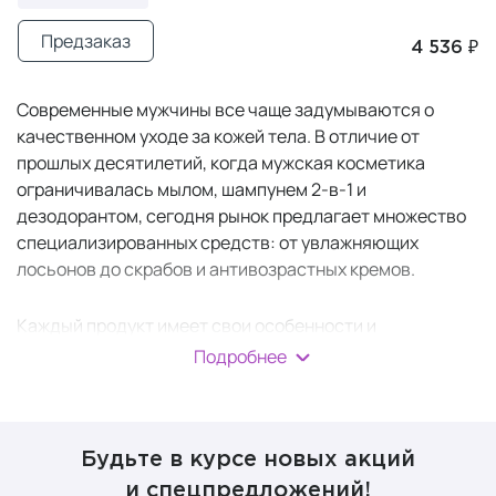
Предзаказ
4 536 ₽
Современные мужчины все чаще задумываются о
качественном уходе за кожей тела. В отличие от
прошлых десятилетий, когда мужская косметика
ограничивалась мылом, шампунем 2-в-1 и
дезодорантом, сегодня рынок предлагает множество
специализированных средств: от увлажняющих
лосьонов до скрабов и антивозрастных кремов.
Каждый продукт имеет свои особенности и
предназначен для решения конкретных задач.
Подробнее
Правильно подобранные средства помогают
поддерживать кожу в здоровом состоянии.
Будьте в курсе новых акций
Основные этапы ухода за
и спецпредложений!