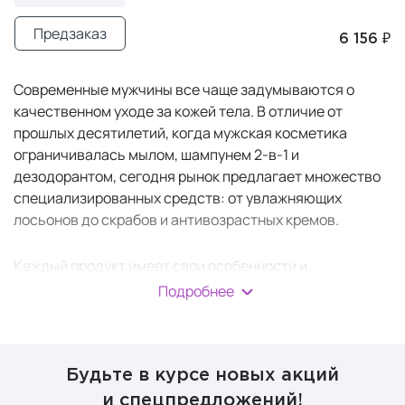
Предзаказ
6 156 ₽
Современные мужчины все чаще задумываются о
качественном уходе за кожей тела. В отличие от
прошлых десятилетий, когда мужская косметика
ограничивалась мылом, шампунем 2-в-1 и
дезодорантом, сегодня рынок предлагает множество
специализированных средств: от увлажняющих
лосьонов до скрабов и антивозрастных кремов.
Каждый продукт имеет свои особенности и
предназначен для решения конкретных задач.
Подробнее
Правильно подобранные средства помогают
поддерживать кожу в здоровом состоянии.
Будьте в курсе новых акций
Основные этапы ухода за
и спецпредложений!