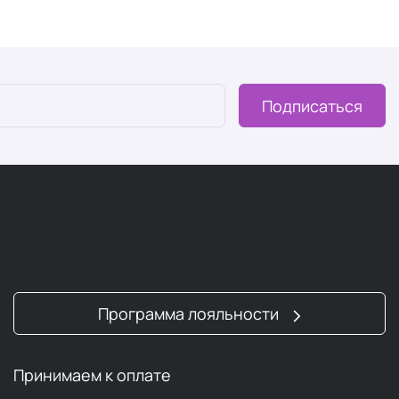
я активных ингредиентов;
Подписаться
ульфатами образуют активную пену. За это отвечают
SLS – лаурилсульфат натрия и SLES – лауретсульфат
сильно обезжиривают кожу головы и волосы, нарушая
аздражению и шелушению.
утикулы (внешнего слоя волоса), из-за чего они
о вредно это для кудрявых или сухих волос.
 склонностью к аллергии сульфаты могут вызывать зуд,
Программа лояльности
ут оставлять на волосах трудносмываемые следы, из-за
е загрязняются.
Принимаем к оплате