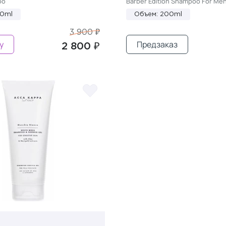
oo
Barber Edition Shampoo For Me
00ml
Объем: 200ml
3 900 ₽
у
Предзаказ
2 800 ₽