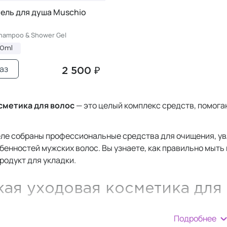
ель для душа Muschio
hampoo & Shower Gel
00ml
аз
2 500 ₽
сметика для волос
— это целый комплекс средств, помога
.
еле собраны профессиональные средства для очищения, ув
бенностей мужских волос. Вы узнаете, как правильно мыть 
родукт для укладки.
ая уходовая косметика для
й режим ухода за волосами легко, если следовать нескол
Подробнее