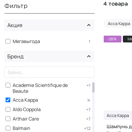
4 товара
Фильтр
Acca Kappa
Акция
-28%
М
Мегавыгода
1
Бренд
×
Academie Scientifique de
+1
Beaute
×
Acca Kappa
Aldo Coppola
+7
Acca Kappa
Arthair Care
+7
Шампунь д
Balmain
+12