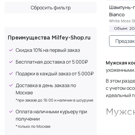
KEUNE Haircosmetics
+20
Шампунь-г
Сбросить фильтр
Bianco
KIZO Lab
+2
White Moss S
La Biosthetique
+4
Объем: 2
La Ric
+1
Преимущества Milfey-Shop.ru
Предзак
Lebel
+15
Скидка 10% на первый заказ
L'OCCITANE
+4
Бесплатная доставка от 5 000₽
Мужская ко
Luxury Hair Pro by Green Light
+1
ухоженными
MEROS Cosmetics
Подарки в каждый заказ от 5 000₽
+1
В этом разд
MONDIAL
+4
Доставка в день заказа по
с учетом осо
MONNALI
Москве
+2
идеальный п
*при заказе до 16:00 и наличии в шоуруме
MORGAN`S
+57
Оплата наличными курьеру при
Мужск
Napura
+1
получении
Noah Cosmetics
+1
Создать сво
*только по Москве
ORIBE
+4