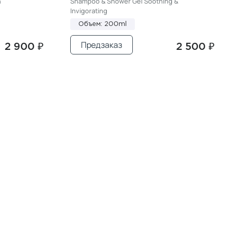
n
Shampoo & Shower Gel Soothing &
Invigorating
Объем: 200ml
Предзаказ
2 900 ₽
2 500 ₽