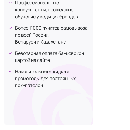
Профессиональные
Paul Mitchell
+3
1. Не и
консультанты, прошедшие
REBEL BARBER
+8
обучение у ведущих брендов
Большинству
SEBORADIN
+6
коже головы
Более 11000 пунктов самовывоза
спортом или
Shatush
+12
по всей России,
Беларуси и Казахстану
Sothys
Для мытья в
+3
Tigi
+2
Безопасная оплата банковской
2. Отд
картой на сайте
TOKIO INKARAMI
+4
Прежде всего
WAVE
+4
Накопительные скидки и
шампунем, вы
промокоды для постоянных
Дерма СР (Derma SR)
+3
нужно восст
покупателей
Вам нужно и
на нет восс
Грамотная с
смойте
нанеси