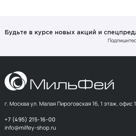
расчеш
затем 
3. Избе
Будьте в курсе новых акций и спецпре
Подпишитес
Почему след
Агрес
мощные
натрия
естест
Повреж
становя
Раздра
г. Москва ул. Малая Пироговская 16, 1 этаж, офис 
покрас
Накопл
чего с
+7 (495) 215-16-00
info@milfey-shop.ru
Чем заменит