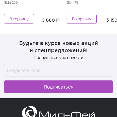
Skin 200
Skin 75
В корзину
В корзину
5 880 ₽
3 150
Будьте в курсе новых акций
и спецпредложений!
Подпишитесь на новости
Подписаться