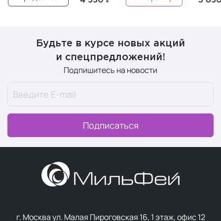
4 550 ₽
3 850
Будьте в курсе новых акций
и спецпредложений!
Подпишитесь на новости
Подписаться
г. Москва ул. Малая Пироговская 16, 1 этаж, офис 12