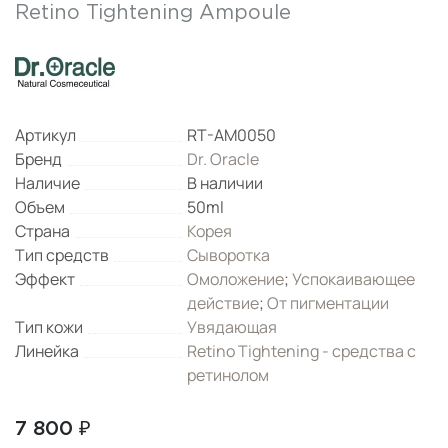
Retino Tightening Ampoule
Артикул
RT-AM0050
Бренд
Dr. Oracle
Наличие
В наличии
Объем
50ml
Страна
Корея
Тип средств
Сыворотка
Эффект
Омоложение
;
Успокаивающее
действие
;
От пигментации
Тип кожи
Увядающая
Линейка
Retino Tightening - средства с
ретинолом
7 800 ₽