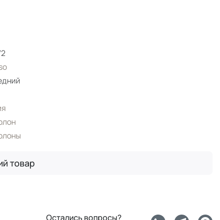
72
so
едний
l
ия
олон
олоны
ий товар
Остались вопросы?