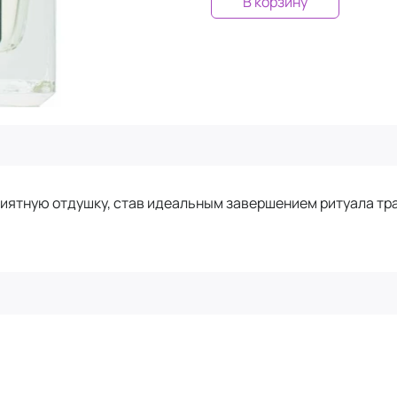
В корзину
риятную отдушку, став идеальным завершением ритуала тр