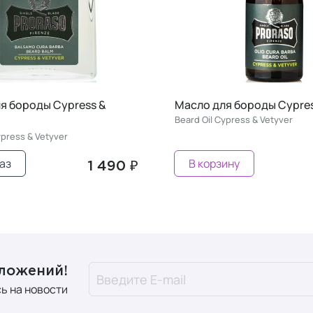
я бороды Cypress &
Масло для бороды Cypres
Beard Oil Cypress & Vetyver
press & Vetyver
аз
В корзину
1 490 ₽
дложений!
ь на новости