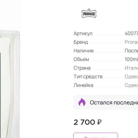
Артикул
4007
Бренд
Prora
Наличие
Посл
Объем
100m
Страна
Итал
Тип средств
Одек
Линейка
Одек
Остался последн
2 700 ₽