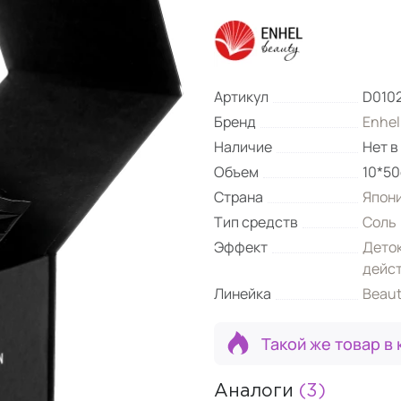
Артикул
D010
Бренд
Enhel
Наличие
Нет в
Объем
10*50
Страна
Япон
Тип средств
Соль
Эффект
Дето
дейс
Линейка
Beaut
Такой же товар в 
Аналоги
(3)