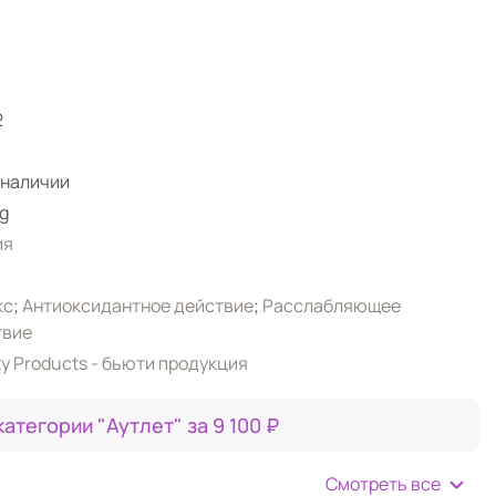
2
 наличии
g
ия
кс
;
Антиоксидантное действие
;
Расслабляющее
твие
y Products - бьюти продукция
категории "Аутлет" за 9 100 ₽
Смотреть все