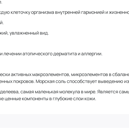
е.
ждую клеточку организма внутренней гармонией и жизненн
й.
жий, увлажненный вид.
 лечении атопического дерматита и аллергии.
ески активных макроэлементов, микроэлементов в сбалан
ных покровов. Морская соль способствует выведению из тк
делеева, самая маленькая молекула в мире. Является сам
е ценные компоненты в глубокие слои кожи.