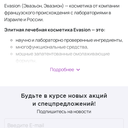
Evasion (Эвазьон, Эвазион) — косметика от компании
французского происхождения с лабораториями в
Израиле и России.
Элитная лечебная косметика Evasion — это:
научно и лабораторно проверенные ингредиенты,
многофункциональные средства,
мощные запатентованные омолаживающие
формулы,
эффективные составы против пигментации и для
Подробнее
выравнивания тона,
сильное увлажняющее действие.
В зависимости от проблемы средства можно
Будьте в курсе новых акций
использовать курсом 1 раз в год или чаще. Курсовой
и спецпредложений!
прием гарантированно обеспечивает заявленный
Подпишитесь на новости
производителем результат. Многочисленные
положительные
отзывы о Evasion
только
подтверждают это.