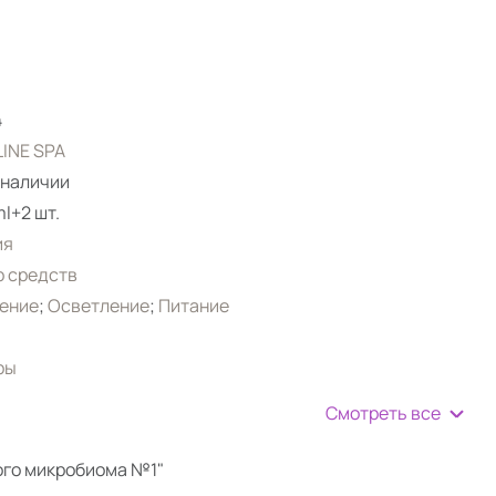
4
INE SPA
 наличии
l+2 шт.
ия
 средств
ение
;
Осветление
;
Питание
ры
Смотреть все
ого микробиома №1"