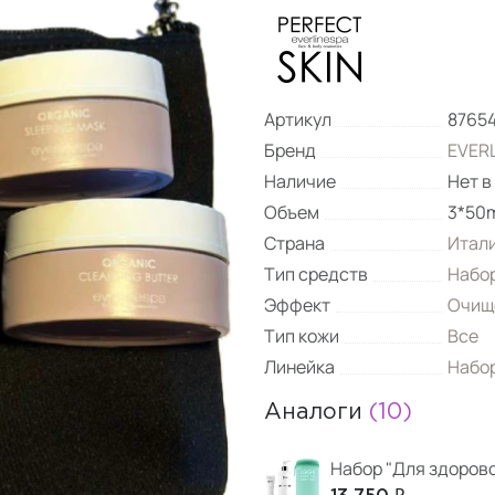
Артикул
8765
Бренд
EVERL
Наличие
Нет в
Объем
3*50m
Страна
Итал
Тип средств
Набор
Эффект
Очищ
Тип кожи
Все
Линейка
Набо
Аналоги
(10)
Набор "Для здоров