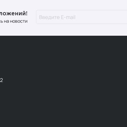
дложений!
ь на новости
12