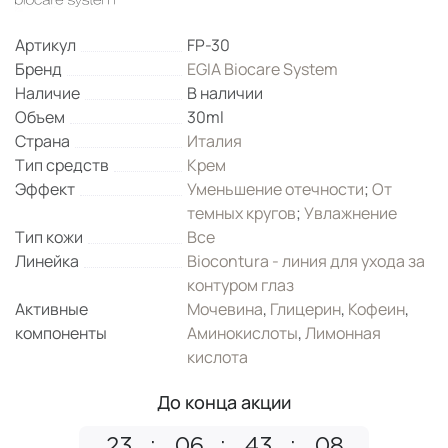
Артикул
FP-30
Бренд
EGIA Biocare System
Наличие
В наличии
Объем
30ml
Страна
Италия
Тип средств
Крем
Эффект
Уменьшение отечности
;
От
темных кругов
;
Увлажнение
Тип кожи
Все
Линейка
Biocontura - линия для ухода за
контуром глаз
Активные
Мочевина
,
Глицерин
,
Кофеин
,
компоненты
Аминокислоты
,
Лимонная
кислота
До конца акции
23
06
43
08