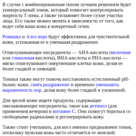
В случае с комбинированным типом лучшим решением будет
универсальный тоник, который помогает контролировать
жирность Т-зоны, а также увлажняет более сухие участки
лица. Его также можно менять в зависимости от того, как
ведет себя ваша кожа в конкретный сезон.
Ромашка
и
Алоэ вера
будут эффективны для чувствительной
кожи, успокаивая ее и уменьшая раздражение.
Отшелушивающие ингредиенты — AHA-кислоты (
молочная
или
гликолевая
кислоты), BHA-кислоты и PHA-кислоты —
мягко отшелушивают омертвевшие клетки кожи, делая ее
более гладкой и сияющей.
Тоники также могут помочь восстановить естественный pH-
баланс кожи,
снять раздражение
и временно
уменьшить
выраженность пор
, делая кожу более гладкой и ухоженной.
Для зрелой кожи ищите продукты, содержащие
омолаживающие ингредиенты, такие как
ретинол
(для
применения вечером) и
витамин С
. Они помогут бороться со
свободными радикалами и регенерировать кожу.
Также стоит учитывать, для кого именно предназначен тоник,
поскольку мужская кожа часто отличается от женской.