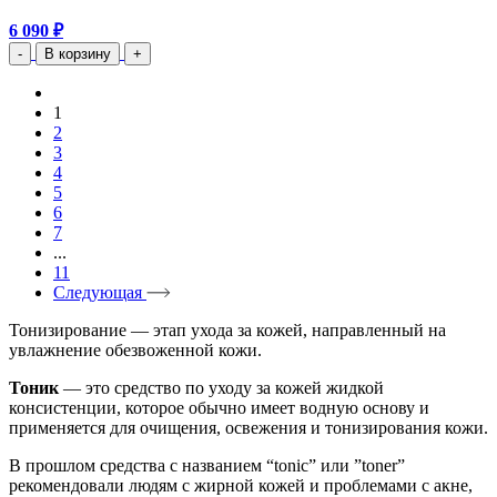
6 090 ₽
-
В корзину
+
1
2
3
4
5
6
7
...
11
Следующая
Тонизирование — этап ухода за кожей, направленный на
увлажнение обезвоженной кожи.
Тоник
— это средство по уходу за кожей жидкой
консистенции, которое обычно имеет водную основу и
применяется для очищения, освежения и тонизирования кожи.
В прошлом средства с названием “tonic” или ”toner”
рекомендовали людям с жирной кожей и проблемами с акне,