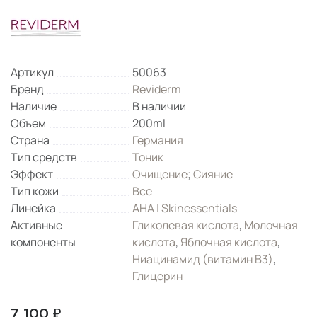
Артикул
50063
Бренд
Reviderm
Наличие
В наличии
Объем
200ml
Страна
Германия
Тип средств
Тоник
Эффект
Очищение
;
Сияние
Тип кожи
Все
Линейка
AHA | Skinessentials
Активные
Гликолевая кислота
,
Молочная
компоненты
кислота
,
Яблочная кислота
,
Ниацинамид (витамин B3)
,
Глицерин
7 100 ₽