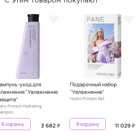
С этим товаром покупают
ампунь-уход для
Подарочный набор
влажнения "Увлажнение
"Увлажнение"
Hydro Protect Set
 защита"
dro Protect Hydrating
hampoo
В корзину
В корзину
3 682 ₽
11 029 ₽