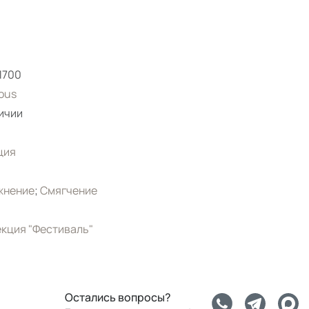
1700
ous
ичии
l
ция
жнение
;
Смягчение
кция "Фестиваль"
Остались вопросы?