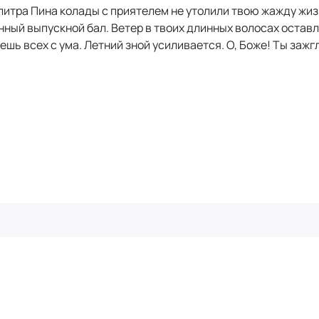
литра Пина колады с приятелем не утолили твою жажду жиз
ный выпускной бал. Ветер в твоих длинных волосах оставл
ешь всех с ума. Летний зной усиливается. О, Боже! Ты зажг