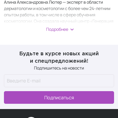
Алина Александровна Лютер — эксперт в области
дерматологии и косметологии с более чем 24-летним
опытом работы, в том числе в сфере обучения
косметологии. Она создала научный центр «Генерация
красоты» и разработала
бренд косметики FORMULA
Подробнее
Dr. Lyter
.
При разработке марки Формула Доктор Лютер Алина
уделила особое внимание созданию
универсальных
Будьте в курсе новых акций
средств,
подходящих для всех типов кожи и
и спецпредложений!
отвечающих ее основным потребностям. В состав этих
Подпишитесь на новости
средств входят компоненты, специально
разработанные для ухода за раздраженной,
чувствительной, проблемной, возрастной, отечной и
даже очень сухой кожей.
Подписаться
Косметические линейки
В ассортименте FORMULA by Dr. Lyter представлены