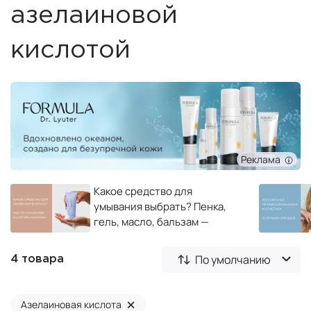
азелаиновой
кислотой
Реклама
Какое средство для
умывания выбрать? Пенка,
гель, масло, бальзам —
полный гид по очищению и
снятию макияжа
По умолчанию
4 товара
×
Азелаиновая кислота