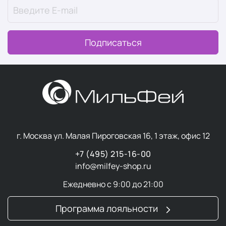
чувствительной, проблемной, возрастной, отечной и
даже очень сухой кожей.
Подписаться
Косметические линейки
В ассортименте FORMULA by Dr. Lyter представлены
разнообразные косметические продукты, которые
помогают решить любые проблемы кожи:
Antiptosis
— это
универсальная лимфодренажная
линия
, которая идеально подходит для комплексного
г. Москва ул. Малая Пироговская 16, 1 этаж, офис 12
ухода за кожей любого типа и возраста. При
регулярном использовании этих продуктов можно
+7 (495) 215-16-00
забыть об отеках, застоях и пастозности, а также
info@milfey-shop.ru
улучшить общий вид и качество кожи, обеспечивая ее
Ежедневно с 9:00 до 21:00
увлажнение и выраженный эффект лифтинга. Линия
идеально подходит для утреннего ухода за кожей, а
Программа лояльности
также может использоваться по необходимости.
Особенно рекомендуется при отечном,