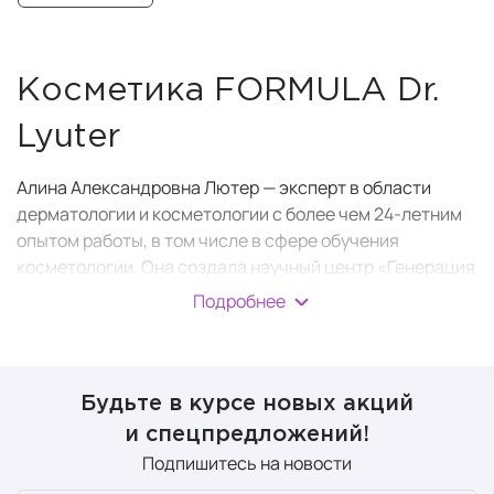
Косметика FORMULA Dr.
Lyuter
Алина Александровна Лютер — эксперт в области
дерматологии и косметологии с более чем 24-летним
опытом работы, в том числе в сфере обучения
косметологии. Она создала научный центр «Генерация
красоты» и разработала
бренд косметики FORMULA
Подробнее
Dr. Lyter
.
При разработке марки Формула Доктор Лютер Алина
уделила особое внимание созданию
универсальных
Будьте в курсе новых акций
средств,
подходящих для всех типов кожи и
и спецпредложений!
отвечающих ее основным потребностям. В состав этих
Подпишитесь на новости
средств входят компоненты, специально
разработанные для ухода за раздраженной,