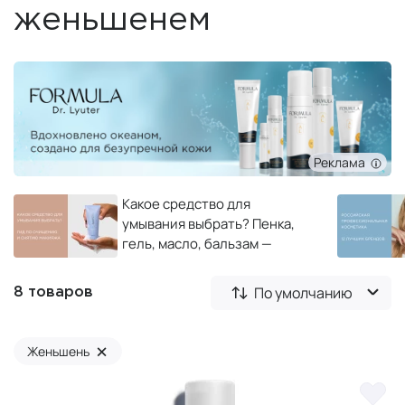
женьшенем
Реклама
Какое средство для
умывания выбрать? Пенка,
гель, масло, бальзам —
полный гид по очищению и
снятию макияжа
По умолчанию
8 товаров
×
Женьшень