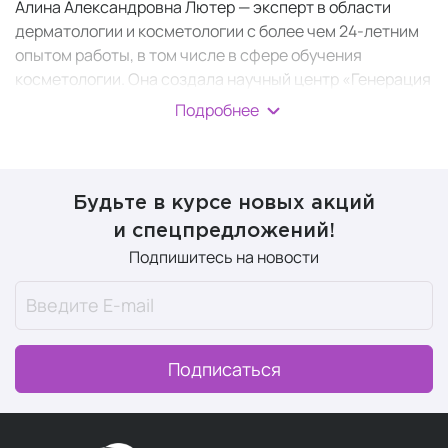
Алина Александровна Лютер — эксперт в области
дерматологии и косметологии с более чем 24-летним
опытом работы, в том числе в сфере обучения
косметологии. Она создала научный центр «Генерация
красоты» и разработала
бренд косметики FORMULA
Подробнее
Dr. Lyter
.
При разработке марки Формула Доктор Лютер Алина
уделила особое внимание созданию
универсальных
Будьте в курсе новых акций
средств,
подходящих для всех типов кожи и
и спецпредложений!
отвечающих ее основным потребностям. В состав этих
Подпишитесь на новости
средств входят компоненты, специально
разработанные для ухода за раздраженной,
чувствительной, проблемной, возрастной, отечной и
даже очень сухой кожей.
Подписаться
Косметические линейки
В ассортименте FORMULA by Dr. Lyter представлены