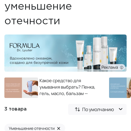
уменьшение
отечности
Реклама
Какое средство для
умывания выбрать? Пенка,
гель, масло, бальзам —
полный гид по очищению и
снятию макияжа
По умолчанию
3 товара
×
Уменьшение отечности