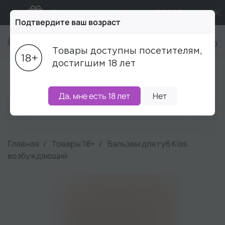
Подарки в каждый заказ от 5 000₽
Подтвердите ваш возраст
Бесплатная доставка от 5 000₽
+7 (495) 215-16-00
Товары доступны посетителям,
Промокод ПРИВЕТ
достигшим 18 лет
Блог
Акции
Бренды
Наборы
Скидки
Да, мне есть 18 лет
Нет
Главная
Товары 18+
Бальзам для губ Kiss
возбуждающий