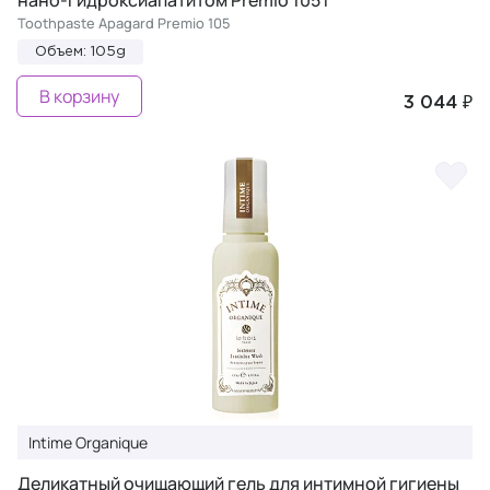
нано-гидроксиапатитом Premio 105 г
Toothpaste Apagard Premio 105
Объем: 105g
В корзину
3 044 ₽
Intime Organique
Деликатный очищающий гель для интимной гигиены