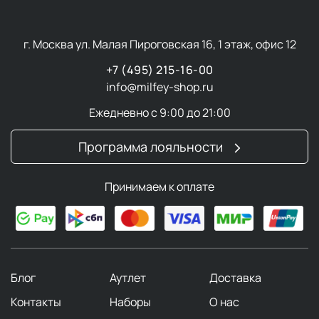
проходит под дугами, удаляя частицы пищи без
повреждения конструкции.
Межзубные ершики
с нейлоновым ворсом чистят
г. Москва ул. Малая Пироговская 16, 1 этаж, офис 12
широкие промежутки, а силиконовые насадки
+7 (495) 215-16-00
защищают десны.
info@milfey-shop.ru
Скребок для языка
удаляет бактерии,
вызывающие неприятный запах. Его используют
Ежедневно с 9:00 до 21:00
утром и вечером.
Программа лояльности
Премиальные бренды делают акцент на
экологичности и щадящих технологиях. Например,
Принимаем к оплате
щетки
CURAPROX
с ультрамягкой щетиной
рекомендованы после имплантации, а бамбуковые
модели
MontCarotte
разлагаются за полгода.
Средства для полости рта
Блог
Аутлет
Доставка
Контакты
Наборы
О нас
Современные средства ухода за полостью рта