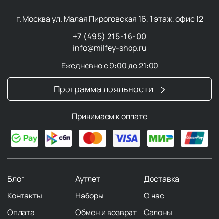
повреждения конструкции.
Межзубные ершики
с нейлоновым ворсом чистят
г. Москва ул. Малая Пироговская 16, 1 этаж, офис 12
широкие промежутки, а силиконовые насадки
+7 (495) 215-16-00
защищают десны.
info@milfey-shop.ru
Скребок для языка
удаляет бактерии,
вызывающие неприятный запах. Его используют
Ежедневно с 9:00 до 21:00
утром и вечером.
Программа лояльности
Премиальные бренды делают акцент на
экологичности и щадящих технологиях. Например,
Принимаем к оплате
щетки
CURAPROX
с ультрамягкой щетиной
рекомендованы после имплантации, а бамбуковые
модели
MontCarotte
разлагаются за полгода.
Средства для полости рта
Блог
Аутлет
Доставка
Контакты
Наборы
О нас
Современные средства ухода за полостью рта
Оплата
Обмен и возврат
Салоны
сочетают традиционные методы с инновационными