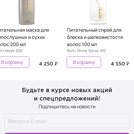
итательная маска для
Питательный спрей для
епослушных и сухих
блеска и шелковистости
олос 200 мл
волос 100 мл
tri Mask 200
Nutri Shine Spray 100
В корзину
В корзину
4 250 ₽
4 550 ₽
Будьте в курсе новых акций
и спецпредложений!
Подпишитесь на новости