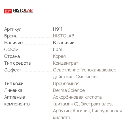
Артикул
H911
Бренд
HISTOLAB
Наличие
В наличии
Объем
50ml
Страна
Корея
Тип средств
Концентрат
Эффект
Осветление
;
Успокаивающее
действие
;
Смягчение
Тип кожи
Проблемная
Линейка
Derma Science
Активные
Аскорбиновая кислота
компоненты
(витамин С)
,
Экстракт алоэ
,
Арбутин
,
Аргинин
,
Гиалуроновая
кислота