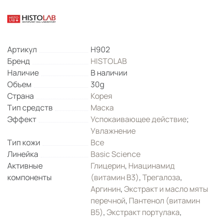
Артикул
H902
Бренд
HISTOLAB
Наличие
В наличии
Объем
30g
Страна
Корея
Тип средств
Маска
Эффект
Успокаивающее действие
;
Увлажнение
Тип кожи
Все
Линейка
Basic Science
Активные
Глицерин
,
Ниацинамид
компоненты
(витамин B3)
,
Трегалоза
,
Аргинин
,
Экстракт и масло мяты
перечной
,
Пантенол (витамин
B5)
,
Экстракт портулака
,