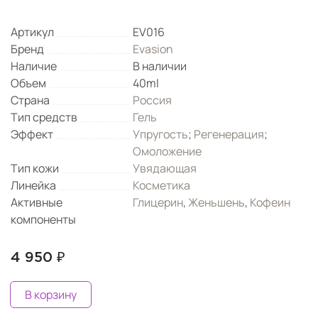
Артикул
EV016
Бренд
Evasion
Наличие
В наличии
Объем
40ml
Страна
Россия
Тип средств
Гель
Эффект
Упругость
;
Регенерация
;
Омоложение
Тип кожи
Увядающая
Линейка
Косметика
Активные
Глицерин
,
Женьшень
,
Кофеин
компоненты
4 950 ₽
В корзину