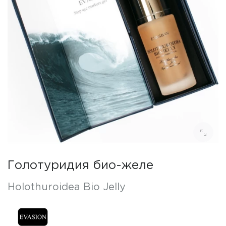
Голотуридия био-желе
Holothuroidea Bio Jelly