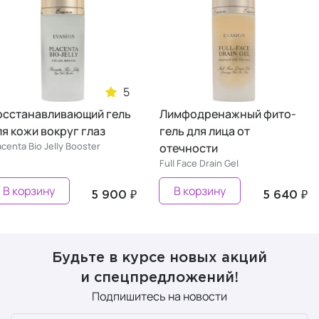
5
Восстанавливающий гель
Лимфодренажный фито-
для кожи вокруг глаз
гель для лица от
Placenta Bio Jelly Booster
отечности
Full Face Drain Gel
В корзину
В корзину
5 900 ₽
5 640
Будьте в курсе новых акций
и спецпредложений!
Подпишитесь на новости