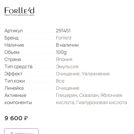
Артикул
291451
Бренд
Forlle'd
Наличие
В наличии
Объем
100g
Страна
Япония
Тип средств
Эмульсия
Эффект
Очищение
;
Увлажнение
Тип кожи
Все
Линейка
Очищение
Активные
Глицерин
,
Сквалан
,
Яблочная
компоненты
кислота
,
Гиалуроновая кислота
9 600 ₽