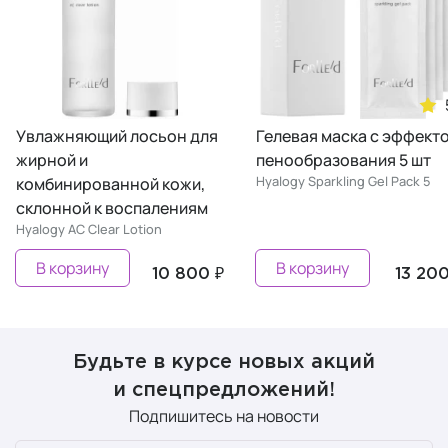
5
й лосьон для
Гелевая маска с эффектом
Гелевая
пенообразования 5 шт
пенообр
Hyalogy Sparkling Gel Pack 5
Hyalogy Sp
анной кожи,
воспалениям
r Lotion
В корзину
Пред
10 800 ₽
13 200 ₽
Будьте в курсе новых акций
и спецпредложений!
Подпишитесь на новости