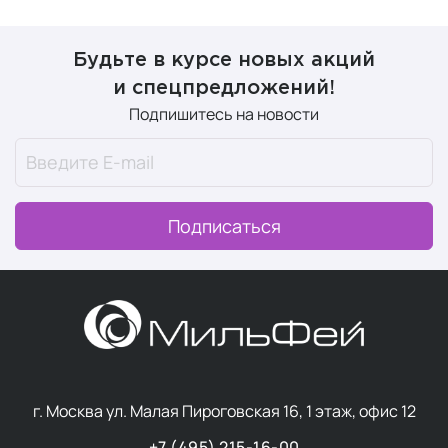
Разработчики косметики HydroPeptide внедряют
опыт
косметологов
в каждый продукт для наилучших
Будьте в курсе новых акций
результатов.
и спецпредложений!
Подпишитесь на новости
Ключевые продукты
бренда, и какие
проблемы они решают
Подписаться
Начните знакомство с брендом с
самых популярных
продуктов
.
Anti-age: борьба с морщинами,
моделирование контуров лица,
обновление
г. Москва ул. Малая Пироговская 16, 1 этаж, офис 12
Антивозрастной тоник
Pre-Treatment Toner
+7 (495) 215-16-00