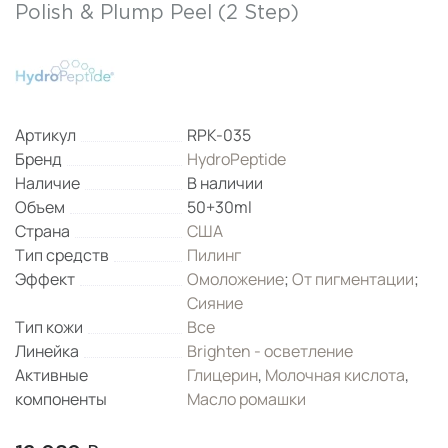
Polish & Plump Peel (2 Step)
Артикул
RPK-035
Бренд
HydroPeptide
Наличие
В наличии
Объем
50+30ml
Страна
США
Тип средств
Пилинг
Эффект
Омоложение
;
От пигментации
;
Сияние
Тип кожи
Все
Линейка
Brighten - осветление
Активные
Глицерин
,
Молочная кислота
,
компоненты
Масло ромашки