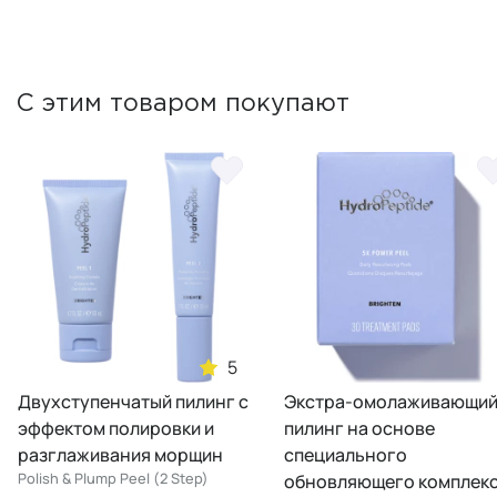
С этим товаром покупают
5
й пилинг с
Экстра-омолаживающий
Интенсивн
ровки и
пилинг на основе
омолажива
 морщин
специального
мгновенны
 (2 Step)
обновляющего комплекса
лифтинга, 