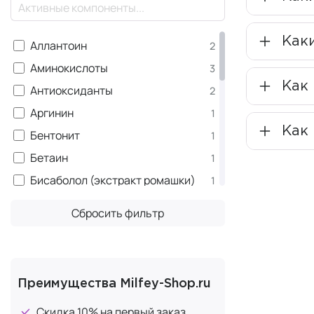
×
Разработчик
Как
Аллантоин
2
Ключе
Аминокислоты
3
Как
Начните зна
Антиоксиданты
2
Аргинин
1
Anti-ag
Как 
Бентонит
1
Антиво
Бетаин
1
вызывая
Бисаболол (экстракт ромашки)
1
лицу св
Глицерин
5
морщина
Сбросить фильтр
Антиво
Дикалия глицирризат
1
эфиры 
Диоксид титана
1
вырабо
Каолин
1
влагой
Преимущества Milfey-Shop.ru
защища
Кофеин
1
Пептид
Скидка 10% на первый заказ