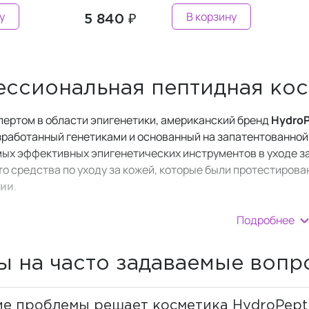
у
В корзину
5 840 ₽
ссиональная пептидная ко
пертом в области эпигенетики, американский бренд
HydroP
азработанный генетиками и основанный на запатентованно
ых эффективных эпигенетических инструментов в уходе за 
о средства по уходу за кожей, которые были протестирова
гии
.
одукции —
пептиды нового поколения
. Они сигнализируют
Подробнее
после чего происходит ее обновление на клеточном уровне
сметика
ГидроПептид
обеспечивает
стойкий положитель
 вы можете увидеть гарантированный результат от исполь
ы на часто задаваемые воп
трудничает с ведущими специалистами в области спа, озд
ысканный, сказочный и роскошный вид.
ие проблемы решает косметика HydroPept