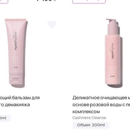
ющий бальзам для
Деликатное очищающее 
го демакияжа
основе розовой воды с 
комплексом
Cashmere Cleanse
0ml
Объем: 200ml