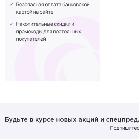
Безопасная оплата банковской
чувствительн
картой на сайте
круги и уме
Накопительные скидки и
Ретиноловы
промокоды для постоянных
выравнивает
покупателей
пептида Cel
обойти восп
Результаты 
69 лет:
у 100%
92% со
у 92% к
88% зам
Продукт
Будьте в курсе новых акций и спецпре
Освет
Подпишитес
уменьши