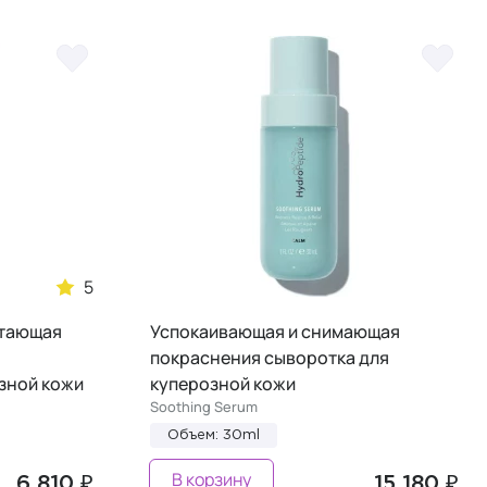
5
итающая
Успокаивающая и снимающая
покраснения сыворотка для
зной кожи
куперозной кожи
Soothing Serum
Объем: 30ml
В корзину
6 810 ₽
15 180 ₽