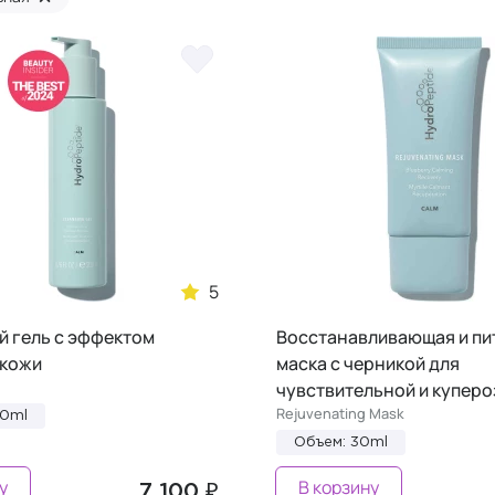
5
 гель с эффектом
Восстанавливающая и п
 кожи
маска с черникой для
чувствительной и куперо
Rejuvenating Mask
00ml
Объем: 30ml
у
В корзину
7 100 ₽