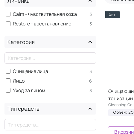
Линейка
Calm - чувствительная кожа
3
Хит
Restore - восстановление
3
Категория
×
Очищение лица
3
Лицо
6
Уход за лицом
3
Очищающий
тонизации
Cleansing Gel
Тип средств
Объем: 2
×
В корзин