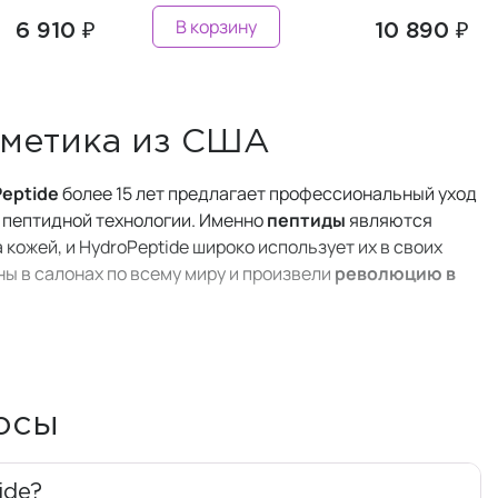
В корзину
6 910 ₽
10 890 ₽
сметика из США
eptide
более 15 лет предлагает профессиональный уход
й пептидной технологии. Именно
пептиды
являются
кожей, и HydroPeptide широко использует их в своих
ны в салонах по всему миру и произвели
революцию в
 коже, что нужно быть здоровой и вырабатывать эластин
, без агрессивного воздействия и нарушения природного
ный эффект
в борьбе с сухостью и высыпаниями. Уже
зования.
росы
оровления и сенсорного дизайна, чтобы придать каждому
ide?