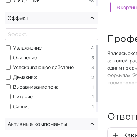
Увядающая
+8
В корзин
×
Чувствительная
Эффект
×
Профе
Увлажнение
4
Являясь экс
Очищение
3
за кожей, р
Успокаивающее действие
3
одним из сам
формулах. Эт
Демакияж
2
косметоло
Выравнивание тона
1
В основе пр
Питание
1
и коллаген, 
Сияние
1
баланса. Ко
через месяц
Тонизация
Ответ
1
Активные компоненты
Компания со
продукту из
Как