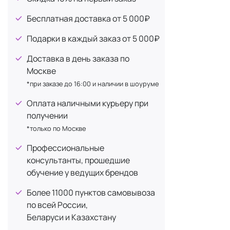
Лимонная кислота
2
увлажн
Масло ромашки
1
Бесплатная доставка от 5 000₽
сигнал
заметн
Масло Ши
4
Подарки в каждый заказ от 5 000₽
Пилинг
Молочная кислота
1
осветл
Доставка в день заказа по
Ниацинамид (витамин B3)
1
(пептид
Москве
Популя
Пантенол (витамин B5)
3
*при заказе до 16:00 и наличии в шоуруме
тон и 
Сквален
1
Оплата наличными курьеру при
пептид
Центелла азиатская
получении
1
Пилин
*только по Москве
эффект
Экстракт гамамелиса
1
антиок
Профессиональные
мгновен
консультанты, прошедшие
обучение у ведущих брендов
Космети
Более 11000 пунктов самовывоза
Крем
Retino
по всей России,
восстанавли
Беларуси и Казахстану
подход, и э