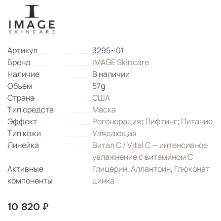
Артикул
3295~01
Бренд
IMAGE Skincare
Наличие
В наличии
Объем
57g
Страна
США
Тип средств
Маска
Эффект
Регенерация
;
Лифтинг
;
Питание
Тип кожи
Увядающая
Линейка
Витал С / Vital C — интенсивное
увлажнение с витамином С
Активные
Глицерин
,
Аллантоин
,
Глюконат
компоненты
цинка
10 820 ₽