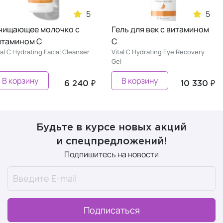
5
5
чищающее молочко с
Гель для век с витамином
итамином С
С
tal C Hydrating Facial Cleanser
Vital C Hydrating Eye Recovery
Gel
В корзину
В корзину
6 240 ₽
10 330 ₽
Будьте в курсе новых акций
и спецпредложений!
Подпишитесь на новости
Подписаться