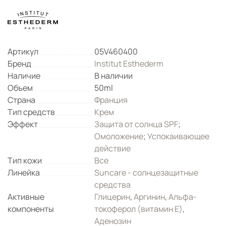
Артикул
05V460400
Бренд
Institut Esthederm
Наличие
В наличии
Объем
50ml
Страна
Франция
Тип средств
Крем
Эффект
Защита от солнца SPF
;
Омоложение
;
Успокаивающее
действие
Тип кожи
Все
Линейка
Suncare - солнцезащитные
средства
Активные
Глицерин
,
Аргинин
,
Альфа-
компоненты
токоферол (витамин Е)
,
Аденозин