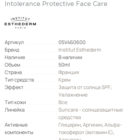
Intolerance Protective Face Care
Артикул
05V460600
Бренд
Institut Esthederm
Наличие
В наличии
Объем
50ml
Страна
Франция
Тип средств
Крем
Эффект
Защита от солнца SPF
;
Увлажнение
Тип кожи
Все
Линейка
Suncare - солнцезащитные
средства
Активные
Глицерин
,
Аргинин
,
Альфа-
компоненты
токоферол (витамин Е)
,
Аденозин