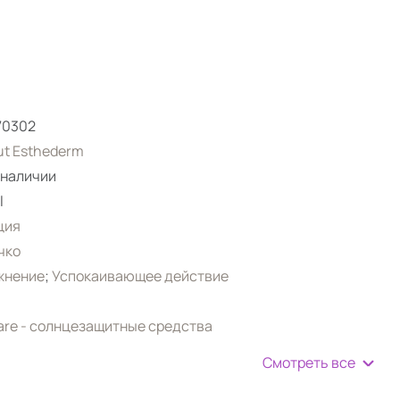
70302
tut Esthederm
 наличии
l
ция
чко
жнение
;
Успокаивающее действие
re - солнцезащитные средства
Смотреть все