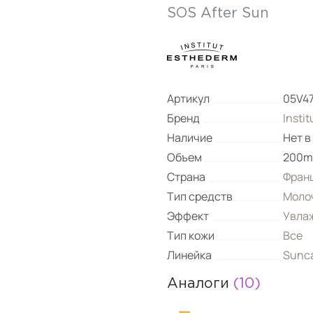
SOS After Sun
Артикул
05V4
Бренд
Insti
Наличие
Нет в
Объем
200m
Страна
Фран
Тип средств
Моло
Эффект
Увла
Тип кожи
Все
Линейка
Sunca
Аналоги
(10)