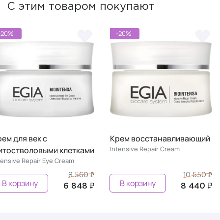
С этим товаром покупают
-20%
-20%
ем для век с
Крем восстанавливающий
Intensive Repair Cream
итостволовыми клетками
tensive Repair Eye Cream
8 560 ₽
10 550 ₽
В корзину
В корзину
6 848 ₽
8 440 ₽