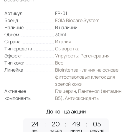
Артикул
FP-01
Бренд
EGIA Biocare System
Наличие
В наличии
Объем
30ml
Страна
Италия
Тип средств
Сыворотка
Эффект
Упругость
;
Регенерация
Тип кожи
Все
Линейка
Biointensa - линия на основе
фитостволовых клеток для
зрелой кожи
Активные
Глицерин
,
Пантенол (витамин
компоненты
B5)
,
Антиоксиданты
До конца акции
24
20
49
04
дня
часов
минут
секунды