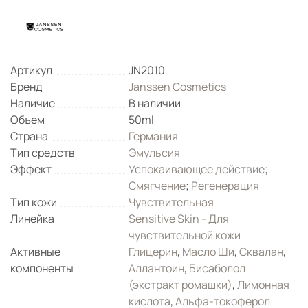
Артикул
JN2010
Бренд
Janssen Cosmetics
Наличие
В наличии
Объем
50ml
Страна
Германия
Тип средств
Эмульсия
Эффект
Успокаивающее действие
;
Смягчение
;
Регенерация
Тип кожи
Чувствительная
Линейка
Sensitive Skin - Для
чувствительной кожи
Активные
Глицерин
,
Масло Ши
,
Сквалан
,
компоненты
Аллантоин
,
Бисаболол
(экстракт ромашки)
,
Лимонная
кислота
,
Альфа-токоферол