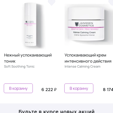
Нежный успокаивающий
Успокаивающий крем
тоник
интенсивного действия
Soft Soothing Tonic
Intense Calming Cream
В корзину
В корзину
6 222 ₽
8 174
Будьте в курсе новых акций