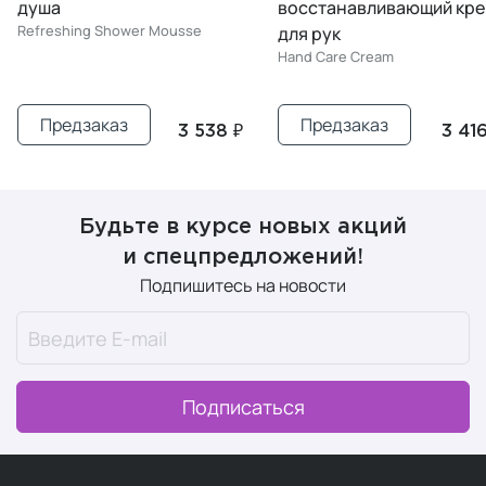
душа
восстанавливающий кр
Refreshing Shower Mousse
для рук
Hand Care Cream
Предзаказ
Предзаказ
3 538 ₽
3 416
Будьте в курсе новых акций
и спецпредложений!
Подпишитесь на новости
Подписаться