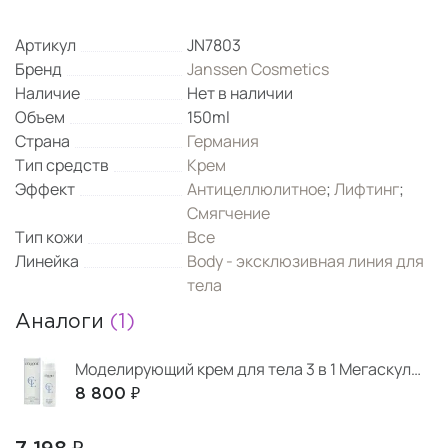
Артикул
JN7803
Бренд
Janssen Cosmetics
Наличие
Нет в наличии
Объем
150ml
Страна
Германия
Тип средств
Крем
Эффект
Антицеллюлитное
;
Лифтинг
;
Смягчение
Тип кожи
Все
Линейка
Body - эксклюзивная линия для
тела
Аналоги
(1)
Моделирующий крем для тела 3 в 1 Мегаскульптор
8 800 ₽