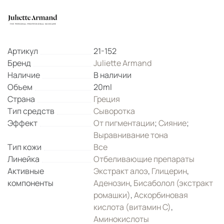
Артикул
21-152
Бренд
Juliette Armand
Наличие
В наличии
Объем
20ml
Страна
Греция
Тип средств
Сыворотка
Эффект
От пигментации
;
Сияние
;
Выравнивание тона
Тип кожи
Все
Линейка
Отбеливающие препараты
Активные
Экстракт алоэ
,
Глицерин
,
компоненты
Аденозин
,
Бисаболол (экстракт
ромашки)
,
Аскорбиновая
кислота (витамин С)
,
Аминокислоты