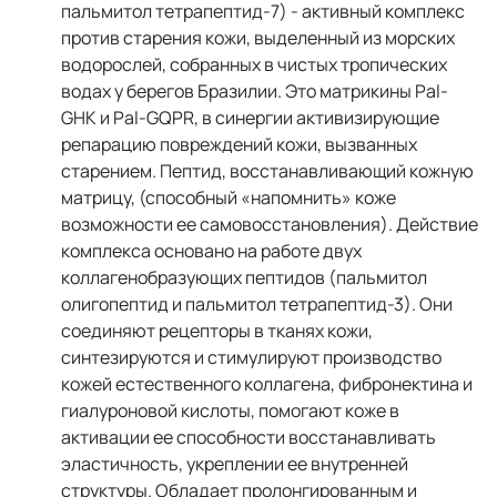
пальмитол тетрапептид-7) - активный комплекс
против старения кожи, выделенный из морских
водорослей, собранных в чистых тропических
водах у берегов Бразилии. Это матрикины Pal-
GHK и Pal-GQPR, в синергии активизирующие
репарацию повреждений кожи, вызванных
старением. Пептид, восстанавливающий кожную
матрицу, (способный «напомнить» коже
возможности ее самовосстановления). Действие
комплекса основано на работе двух
коллагенобразующих пептидов (пальмитол
олигопептид и пальмитол тетрапептид-3). Они
соединяют рецепторы в тканях кожи,
синтезируются и стимулируют производство
кожей естественного коллагена, фибронектина и
гиалуроновой кислоты, помогают коже в
активации ее способности восстанавливать
эластичность, укреплении ее внутренней
структуры. Обладает пролонгированным и