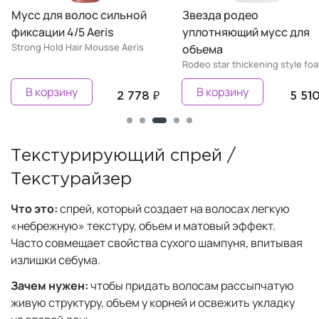
Мусс для волос сильной
Звезда родео
фиксации 4/5 Aeris
уплотняющий мусс для
Strong Hold Hair Mousse Aeris
объема
Rodeo star thickening style fo
В корзину
В корзину
2 778 ₽
5 510
Текстурирующий спрей /
Текстурайзер
Что это:
спрей, который создает на волосах легкую
«небрежную» текстуру, объем и матовый эффект.
Часто совмещает свойства сухого шампуня, впитывая
излишки себума.
Зачем нужен:
чтобы придать волосам рассыпчатую
живую структуру, объем у корней и освежить укладку