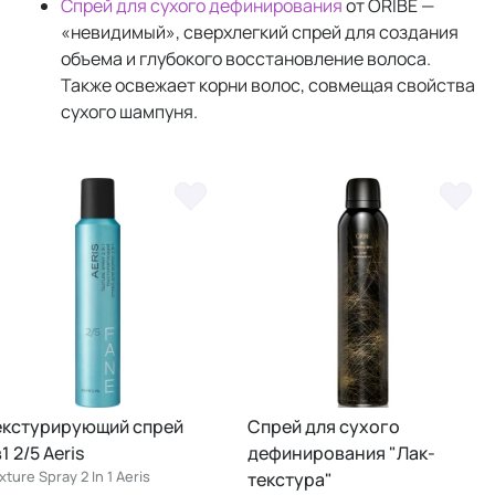
Спрей для сухого дефинирования
от ORIBE —
«невидимый», сверхлегкий спрей для создания
объема и глубокого восстановление волоса.
Также освежает корни волос, совмещая свойства
сухого шампуня.
екстурирующий спрей
Спрей для сухого
1 2/5 Aeris
дефинирования "Лак-
xture Spray 2 In 1 Aeris
текстура"