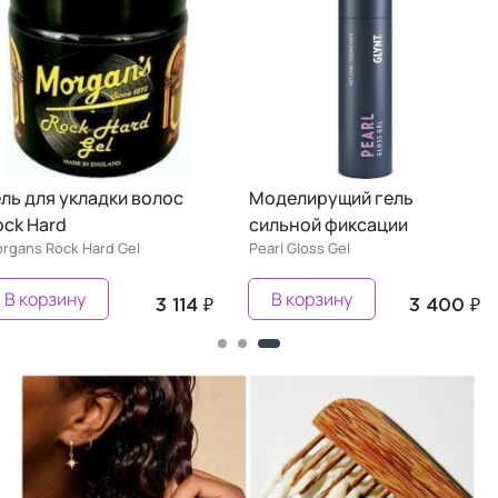
ель для укладки волос
Моделирущий гель
ock Hard
сильной фиксации
rgans Rock Hard Gel
Pearl Gloss Gel
В корзину
В корзину
3 114 ₽
3 400 ₽