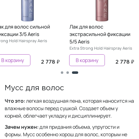
ак для волос сильной
Лак для волос
ксации 3/5 Aeris
экстрасильной фиксации
rong Hold Hairspray Aeris
5/5 Aeris
Extra Strong Hold Hairspray Aeris
В корзину
В корзину
2 778 ₽
2 778 ₽
Мусс для волос
Что это:
легкая воздушная пена, которая наносится на
влажные волосы перед сушкой. Создает объем у
корней, облегчает укладку и дисциплинирует.
Зачем нужен:
для придания объема, упругости и
формы. Мусс особенно хорош для волос, которым не