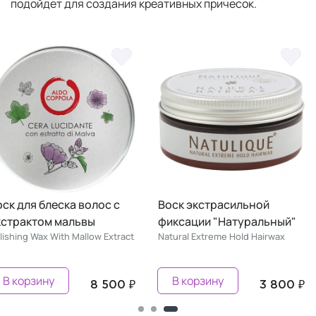
подойдет для создания креативных причесок.
оск для блеска волос с
Воск экстрасильной
кстрактом мальвы
фиксации "Натуральный"
lishing Wax With Mallow Extract
Natural Extreme Hold Hairwax
В корзину
В корзину
8 500 ₽
3 800 ₽