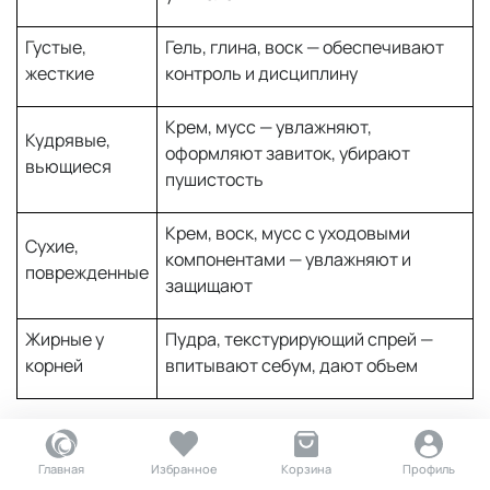
Густые,
Гель, глина, воск — обеспечивают
жесткие
контроль и дисциплину
Крем, мусс — увлажняют,
Кудрявые,
оформляют завиток, убирают
вьющиеся
пушистость
Крем, воск, мусс с уходовыми
Сухие,
компонентами — увлажняют и
поврежденные
защищают
Жирные у
Пудра, текстурирующий спрей —
корней
впитывают себум, дают объем
По желаемому эффекту
Главная
Избранное
Корзина
Профиль